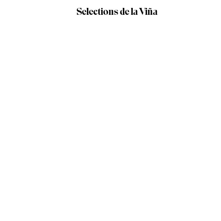
Selections de la Viña
Our producers /
Verónica Ortega